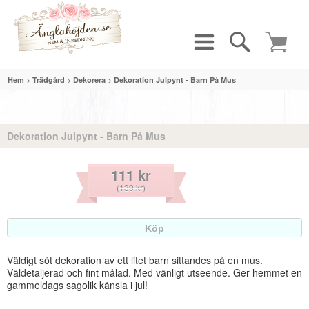
>
>
>
Hem
Trädgård
Dekorera
Dekoration Julpynt - Barn På Mus
Dekoration Julpynt - Barn På Mus
111 kr
(
139 kr
)
Väldigt söt dekoration av ett litet barn sittandes på en mus.
Väldetaljerad och fint målad. Med vänligt utseende. Ger hemmet en
gammeldags sagolik känsla i jul!