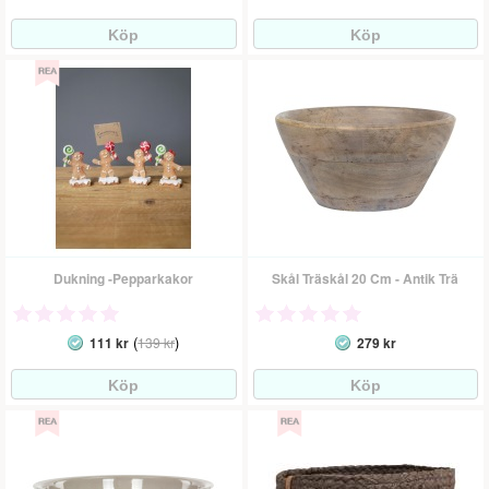
Dukning -Pepparkakor
Skål Träskål 20 Cm - Antik Trä
(
)
111 kr
139 kr
279 kr