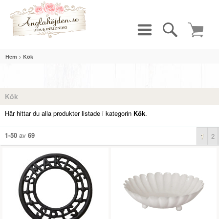
>
Hem
Kök
Kök
Här hittar du alla produkter listade i kategorin
Kök
.
1-50
av
69
1
2