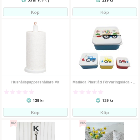
55 kr
229 kr
Hushållspappershållare Vit
Matlåda Plastlåd Förvaringslåda - Traktorer
139 kr
129 kr