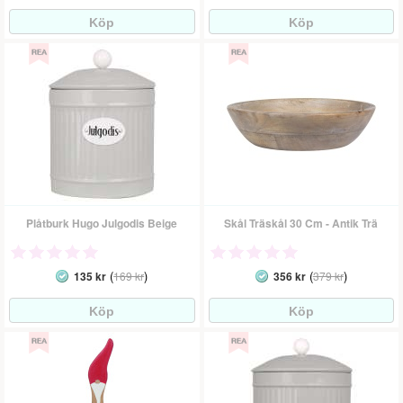
Plåtburk Hugo Julgodis Beige
Skål Träskål 30 Cm - Antik Trä
(
)
(
)
135 kr
169 kr
356 kr
379 kr