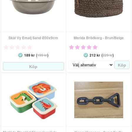
Skål Vy Emalj Sand Ø30x9cm
Merida Brödkorg - Brun/Beige
(
)
(
)
189 kr
199 kr
212 kr
229 kr