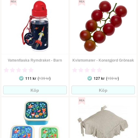
Vattenflaska Rymdraket - Barn
Kvisttomater - Konstgjord Grönsak
(
)
(
)
111 kr
139 kr
127 kr
159 kr