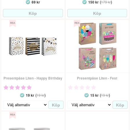
(
)
69 kr
150 kr
179 kr
Presentpåse Liten - Happy Birthday
Presentpåse Liten - Fest
(
)
(
)
19 kr
19 kr
15 kr
19 kr