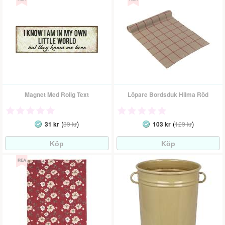
Magnet Med Rolig Text
Löpare Bordsduk Hilma Röd
(
)
(
)
31 kr
39 kr
103 kr
129 kr