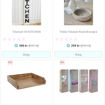
Träskylt Vit KITCHEN
Träfat Träskål Rund Brungrå
(
)
(
)
499 kr
599 kr
259 kr
349 kr