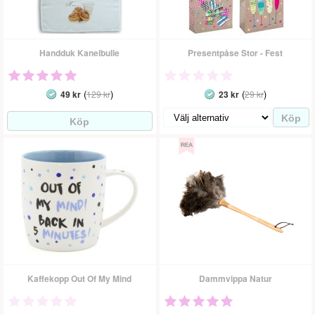
Handduk Kanelbulle
Presentpåse Stor - Fest
(
)
(
)
49 kr
129 kr
23 kr
29 kr
Kaffekopp Out Of My Mind
Dammvippa Natur