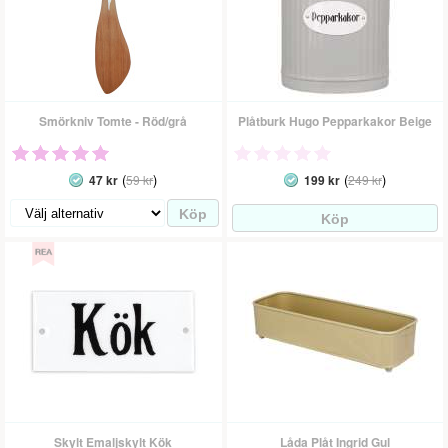
Smörkniv Tomte - Röd/grå
Plåtburk Hugo Pepparkakor Beige
(
)
(
)
47 kr
59 kr
199 kr
249 kr
Skylt Emaljskylt Kök
Låda Plåt Ingrid Gul