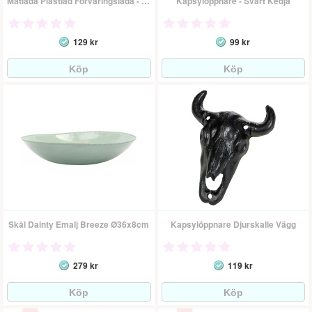
Matlåda Plastlåd Förvaringslåda - Vilda Djur
Kapsylöppnare - Svart Kedja
129 kr
99 kr
Skål Dainty Emalj Breeze Ø36x8cm
Kapsylöppnare Djurskalle Vägg
279 kr
119 kr