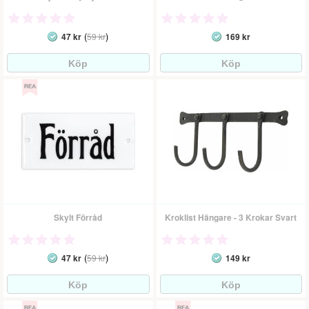
(
)
47 kr
59 kr
169 kr
Skylt Förråd
Kroklist Hängare - 3 Krokar Svart
(
)
47 kr
59 kr
149 kr