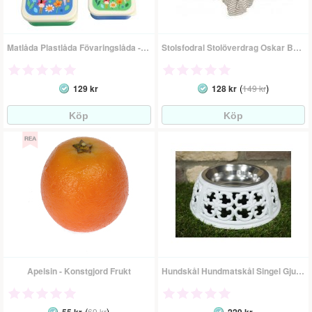
Matlåda Plastlåda Fövaringslåda - Älva
Stolsfodral Stolöverdrag Oskar Beige
(
)
129 kr
128 kr
149 kr
Apelsin - Konstgjord Frukt
Hundskål Hundmatskål Singel Gjutjärn
(
)
69 kr