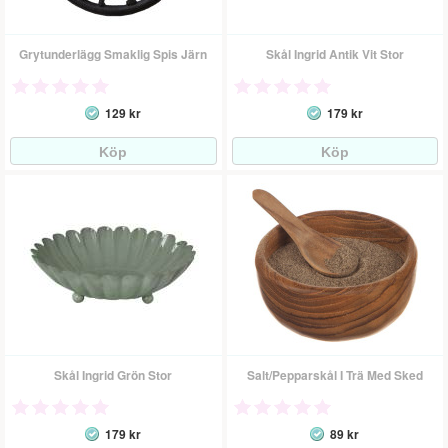
Grytunderlägg Smaklig Spis Järn
Skål Ingrid Antik Vit Stor
129 kr
179 kr
Skål Ingrid Grön Stor
Salt/Pepparskål I Trä Med Sked
179 kr
89 kr