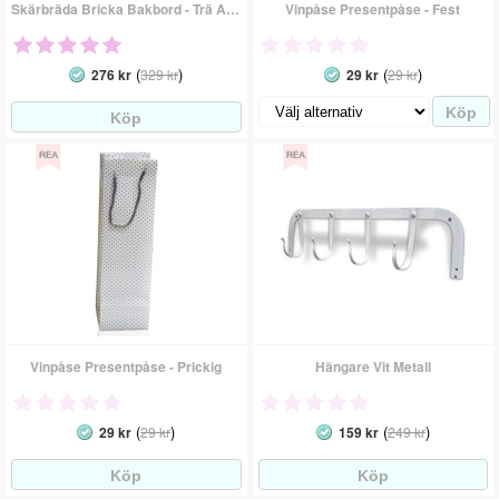
Skärbräda Bricka Bakbord - Trä Antik
Vinpåse Presentpåse - Fest
(
)
(
)
276 kr
329 kr
29 kr
29 kr
Vinpåse Presentpåse - Prickig
Hängare Vit Metall
(
)
(
)
29 kr
29 kr
159 kr
249 kr