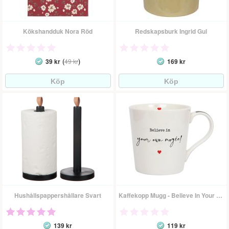
Kökshandduk Nora Röd
Redskapsburk Ingrid Gul
(
)
39 kr
49 kr
169 kr
Hushållspappershållare Svart
Kaffekopp Mugg - Believe In Your Own Magic
139 kr
119 kr