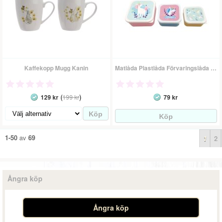
Kaffekopp Mugg Kanin
Matlåda Plastlåda Förvaringslåda - Unicorn/enhörning
(
)
129 kr
199 kr
79 kr
1-50
av
69
1
2
Ångra köp
Ångra köp