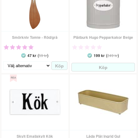
Smörkniv Tomte - Röd/grå
Plåtburk Hugo Pepparkakor Beige
(
)
(
)
47 kr
59 kr
199 kr
249 kr
Skylt Emaljskylt Kök
Låda Plåt Ingrid Gul