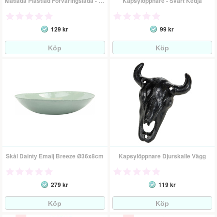
Matlåda Plastlåd Förvaringslåda - Vilda Djur
Kapsylöppnare - Svart Kedja
129 kr
99 kr
Skål Dainty Emalj Breeze Ø36x8cm
Kapsylöppnare Djurskalle Vägg
279 kr
119 kr