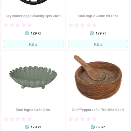
Grytunderlägg Smaklig Spis Järn
Skål Ingrid Antik Vit Stor
129 kr
179 kr
Skål Ingrid Grön Stor
Salt/Pepparskål I Trä Med Sked
179 kr
89 kr