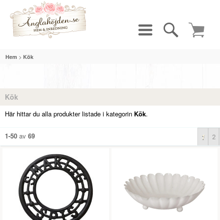
>
Hem
Kök
Kök
Här hittar du alla produkter listade i kategorin
Kök
.
1-50
av
69
1
2