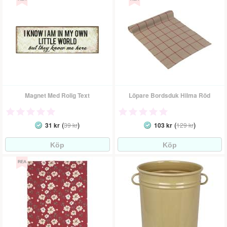
Magnet Med Rolig Text
Löpare Bordsduk Hilma Röd
(
)
(
)
31 kr
39 kr
103 kr
129 kr