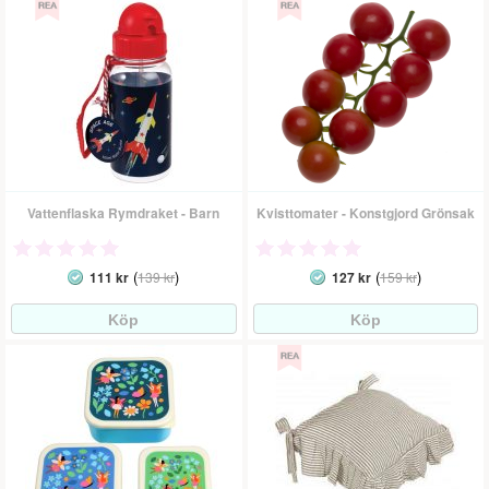
Vattenflaska Rymdraket - Barn
Kvisttomater - Konstgjord Grönsak
(
)
(
)
111 kr
139 kr
127 kr
159 kr