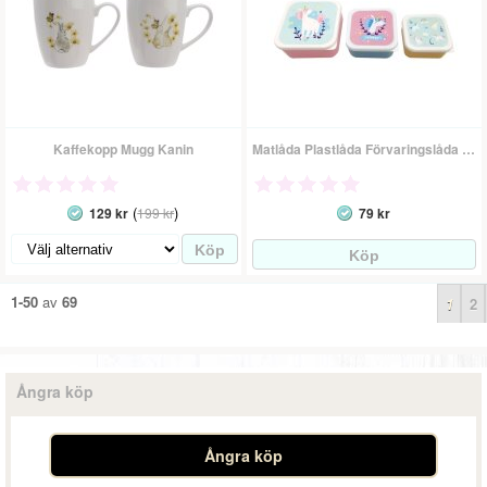
Kaffekopp Mugg Kanin
Matlåda Plastlåda Förvaringslåda - Unicorn/enhörning
(
)
129 kr
199 kr
79 kr
1-50
av
69
1
2
Ångra köp
Ångra köp