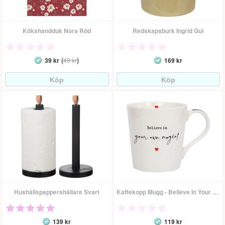
Kökshandduk Nora Röd
Redskapsburk Ingrid Gul
(
)
39 kr
49 kr
169 kr
Hushållspappershållare Svart
Kaffekopp Mugg - Believe In Your Own Magic
139 kr
119 kr