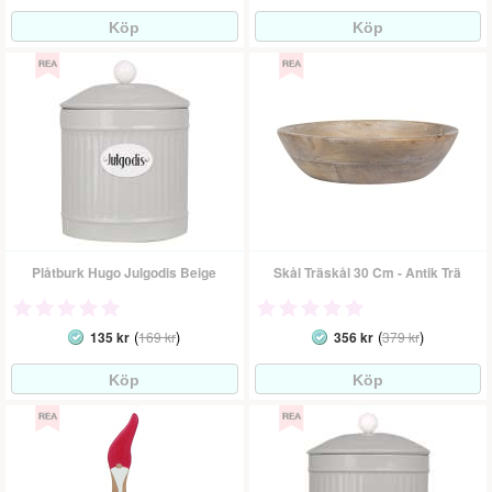
Plåtburk Hugo Julgodis Beige
Skål Träskål 30 Cm - Antik Trä
(
)
(
)
135 kr
169 kr
356 kr
379 kr