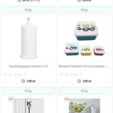
55 kr
229 kr
Hushållspappershållare Vit
Matlåda Plastlåd Förvaringslåda - Traktorer
139 kr
129 kr