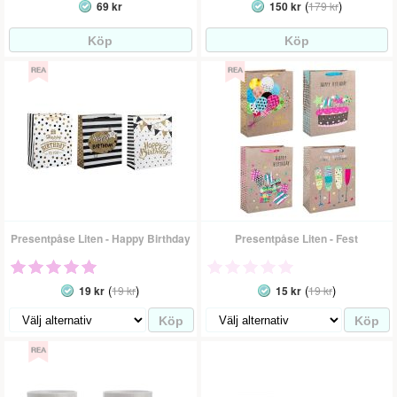
(
)
69 kr
150 kr
179 kr
Presentpåse Liten - Happy Birthday
Presentpåse Liten - Fest
(
)
(
)
19 kr
19 kr
15 kr
19 kr