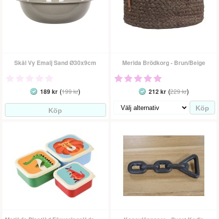
Skål Vy Emalj Sand Ø30x9cm
Merida Brödkorg - Brun/Beige
(
)
(
)
189 kr
199 kr
212 kr
229 kr