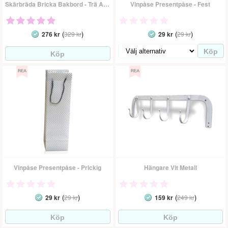
Skärbräda Bricka Bakbord - Trä Antik
Vinpåse Presentpåse - Fest
(
)
(
)
276 kr
329 kr
29 kr
29 kr
Vinpåse Presentpåse - Prickig
Hängare Vit Metall
(
)
(
)
29 kr
29 kr
159 kr
249 kr