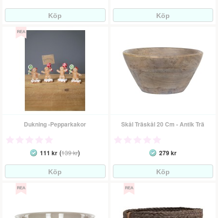
Dukning -Pepparkakor
Skål Träskål 20 Cm - Antik Trä
(
)
111 kr
139 kr
279 kr