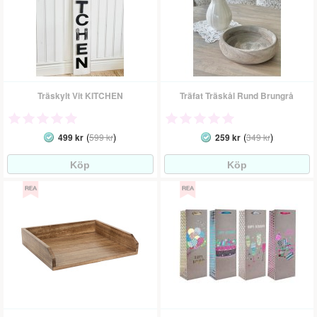
Träskylt Vit KITCHEN
Träfat Träskål Rund Brungrå
(
)
(
)
499 kr
599 kr
259 kr
349 kr