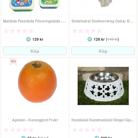
Matlåda Plastlåda Fövaringslåda - Älva
Stolsfodral Stolöverdrag Oskar Beige
(
)
129 kr
128 kr
149 kr
Apelsin - Konstgjord Frukt
Hundskål Hundmatskål Singel Gjutjärn
(
)
69 kr