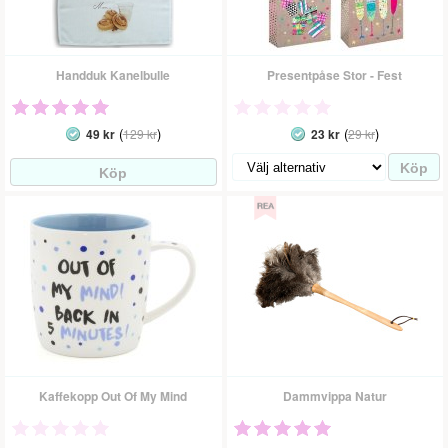
Handduk Kanelbulle
Presentpåse Stor - Fest
(
)
(
)
49 kr
129 kr
23 kr
29 kr
Kaffekopp Out Of My Mind
Dammvippa Natur