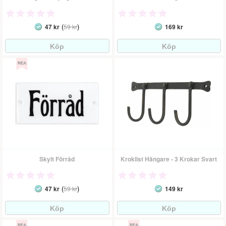
(
)
47 kr
59 kr
169 kr
Skylt Förråd
Kroklist Hängare - 3 Krokar Svart
(
)
47 kr
59 kr
149 kr