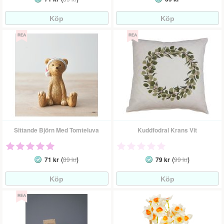
Sittande Björn Med Tomteluva
Kuddfodral Krans Vit
(
)
(
)
71 kr
89 kr
79 kr
99 kr