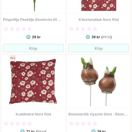
Pingstlilja Påsklilja Blomkvist 60 Cm - Konstväxt
Kökshandduk Nora Röd
(
)
29 kr
39 kr
49 kr
Kuddfodral Nora Röd
Blomsterlök Hyacint Stick - Blomdekoration
(
)
71 kr
89 kr
39 kr