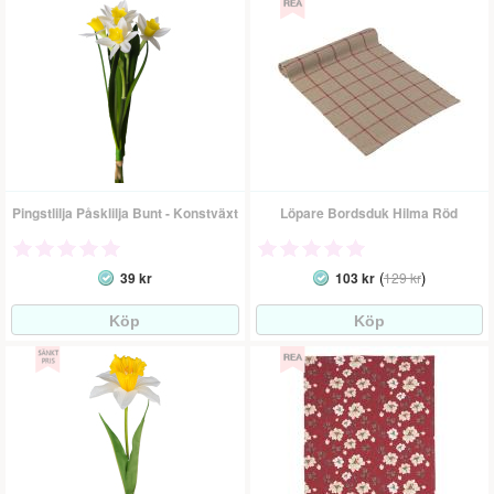
Pingstlilja Påsklilja Bunt - Konstväxt
Löpare Bordsduk Hilma Röd
(
)
39 kr
103 kr
129 kr