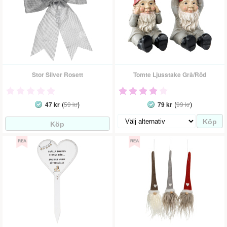
Stor Silver Rosett
Tomte Ljusstake Grå/Röd
(
)
(
)
47 kr
59 kr
79 kr
99 kr