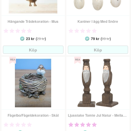
Hängande Trädekoration - Mus
Kaniner I ägg Med Snöre
(
)
(
)
23 kr
29 kr
79 kr
99 kr
Fågelbo/Fågeldekoration - Skål
Ljusstake Tomte Jul Natur - Mellan 25 Cm