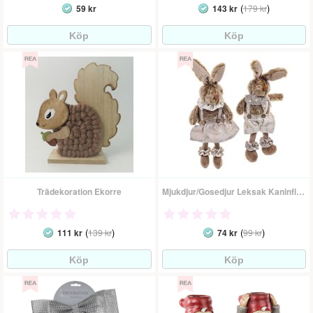
(
)
59 kr
143 kr
179 kr
Trädekoration Ekorre
Mjukdjur/Gosedjur Leksak Kaninflicka
(
)
(
)
111 kr
139 kr
74 kr
99 kr