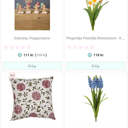
Dukning -Pepparkakor
Pingstlilja Påsklilja Blombukett - Konstväxt
(
)
111 kr
139 kr
119 kr