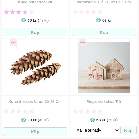
Kuddfodral Noel Vit
Pärlhyacint Blå - Bukett 30 Cm
(
)
63 kr
79 kr
69 kr
Kotte Strobus Natur 20-25 Cm
Pepparkakshus Trä
(
)
(
)
39 kr
49 kr
63 kr
79 kr