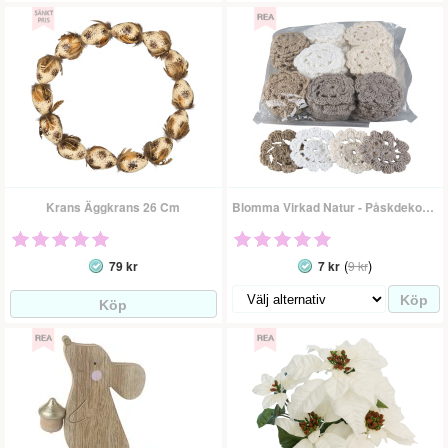
Krans Äggkrans 26 Cm
Blomma Virkad Natur - Påskdekoration
(
)
79 kr
7 kr
9 kr