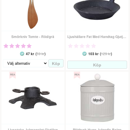
Smörkniv Tomte - Röd/grå
Ljushållare Fat Med Handtag Gjutjärn
(
)
(
)
47 kr
59 kr
103 kr
129 kr
Ljusstake Julgransfot Gjutjärn
Plåtburk Hugo Julgodis Beige