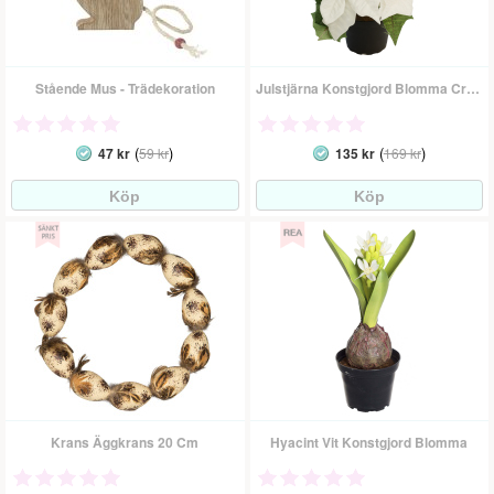
Stående Mus - Trädekoration
Julstjärna Konstgjord Blomma Cremevit
(
)
(
)
47 kr
59 kr
135 kr
169 kr
Krans Äggkrans 20 Cm
Hyacint Vit Konstgjord Blomma