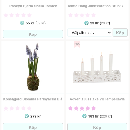
Träskylt Hjärta Snälla Tomten
Tomte Häng Juldekoration Brun/Grå/Röd
(
)
(
)
55 kr
69 kr
23 kr
29 kr
Konstgjord Blomma Pärlhyacint Blå
Adventsljusstake Vit Tempeltavla
(
)
279 kr
183 kr
229 kr