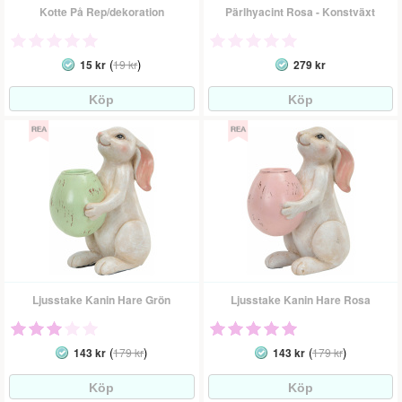
Kotte På Rep/dekoration
Pärlhyacint Rosa - Konstväxt
(
)
15 kr
19 kr
279 kr
Ljusstake Kanin Hare Grön
Ljusstake Kanin Hare Rosa
(
)
(
)
143 kr
179 kr
143 kr
179 kr