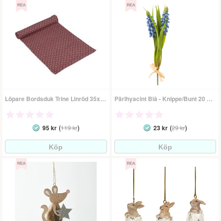
Löpare Bordsduk Trine Linröd 35x140 Cm
Pärlhyacint Blå - Knippe/Bunt 20 Cm
(
)
(
)
95 kr
119 kr
23 kr
29 kr