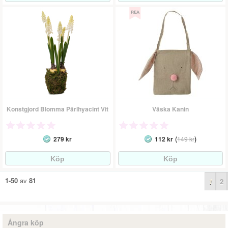
Konstgjord Blomma Pärlhyacint Vit
Väska Kanin
(
)
279 kr
112 kr
149 kr
1-50
av
81
1
2
Ångra köp