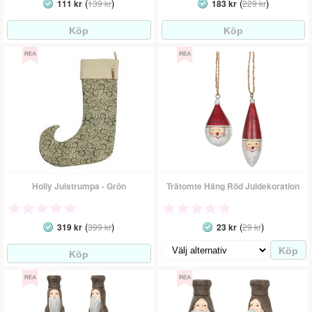
(
)
(
)
111 kr
139 kr
183 kr
229 kr
Holly Julstrumpa - Grön
Trätomte Häng Röd Juldekoration
(
)
(
)
319 kr
399 kr
23 kr
29 kr