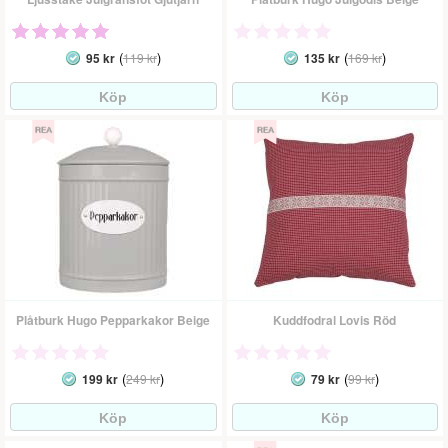
(
)
(
)
95 kr
119 kr
135 kr
169 kr
Plåtburk Hugo Pepparkakor Beige
Kuddfodral Lovis Röd
(
)
(
)
199 kr
249 kr
79 kr
99 kr