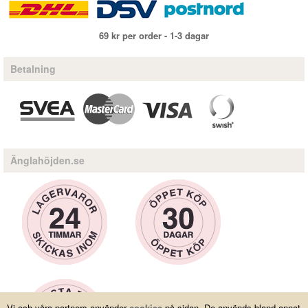
69 kr per order - 1-3 dagar
Betalning
Änglahöjden.se
Vi och våra partners använder
cookies
på sidan. De används bland annat