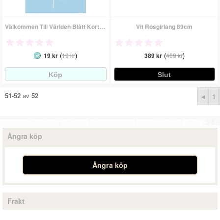
Välkommen Till Världen Blått Kort - Gratulationskort
Vit Rosgirlang 89cm
(
)
(
)
19 kr
19 kr
389 kr
489 kr
51-52
av
52
◄
1
Ångra köp
Ångra köp
Frakt