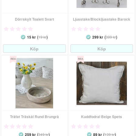
Dörrskylt Toalett Svart
Ljusstake/Blockljusstake Barock
(
)
(
)
15 kr
19 kr
299 kr
399 kr
Träfat Träskål Rund Brungrå
Kuddfodral Beige Spets
(
)
(
)
259 kr
349 kr
89 kr
139 kr