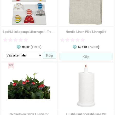
Spel/Sällskapsspel/Barnspel - Tre I Rad
Nordic Linen Pläd Linnepläd
(
)
(
)
95 kr
119 kr
696 kr
749 kr
Nyckelpiga Stick Liten/stor
Hushållspappershållare Vit