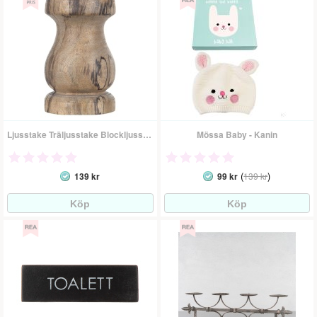
Ljusstake Träljusstake BlockljusstakeAntik Trä 14,5 Cm
Mössa Baby - Kanin
(
)
139 kr
99 kr
139 kr