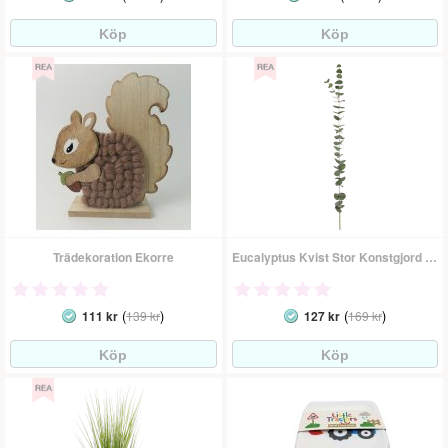
Trädekoration Ekorre
Eucalyptus Kvist Stor Konstgjord Växt
(
)
(
)
111 kr
139 kr
127 kr
169 kr