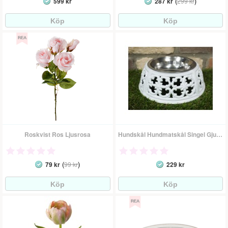
(
)
599 kr
287 kr
299 kr
Roskvist Ros Ljusrosa
Hundskål Hundmatskål Singel Gjutjärn
(
)
79 kr
99 kr
229 kr