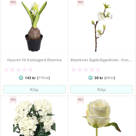
Hyacint Vit Konstgjord Blomma
Blomkvist Äpple/Äppelkvist - Konstgjord Blomma
(
)
(
)
143 kr
179 kr
39 kr
49 kr