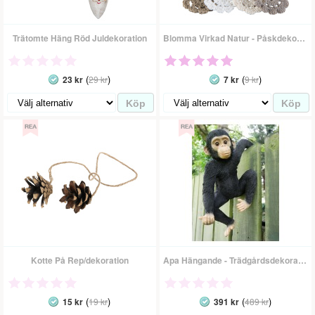
Trätomte Häng Röd Juldekoration
Blomma Virkad Natur - Påskdekoration
(
)
(
)
23 kr
29 kr
7 kr
9 kr
Kotte På Rep/dekoration
Apa Hängande - Trädgårdsdekoration
(
)
(
)
15 kr
19 kr
391 kr
489 kr