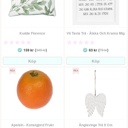
Kudde Florence
Vit Tavla Trä - Älska Och Krama Mig
(
)
(
)
159 kr
349 kr
63 kr
79 kr
Apelsin - Konstgjord Frukt
Änglavinge Trä 9 Cm