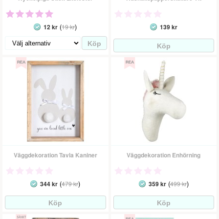
(
)
12 kr
19 kr
139 kr
Väggdekoration Tavla Kaniner
Väggdekoration Enhörning
(
)
(
)
344 kr
479 kr
359 kr
499 kr