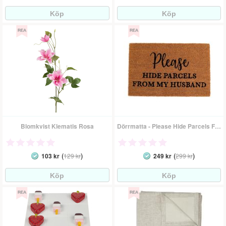
Blomkvist Klematis Rosa
Dörrmatta - Please Hide Parcels From My Husband
(
)
(
)
103 kr
129 kr
249 kr
299 kr