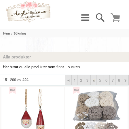
>
Hem
Sökning
Alla produkter
Här hittar du alla produkter som finns i butiken.
151-200
av
424
◄
1
2
3
4
5
6
7
8
9