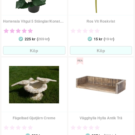
Hortensia Vitgul 5 Stänglar/Konstgjord Blomma
Ros Vit Roskvist
(
)
(
)
225 kr
269 kr
15 kr
19 kr
Fågelbad Gjutjärn Creme
Vägghylla Hylla Antik Trä