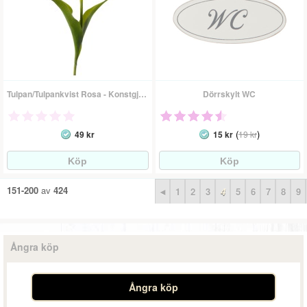
Tulpan/Tulpankvist Rosa - Konstgjord Blomma
Dörrskylt WC
(
)
49 kr
15 kr
19 kr
151-200
av
424
◄
1
2
3
4
5
6
7
8
9
Ångra köp
Ångra köp