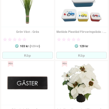
Grön Växt - Gräs
Matlåda Plastlåd Förvaringslåda - Traktorer
(
)
103 kr
129 kr
129 kr