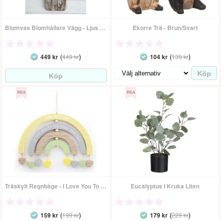
Blomvas Blomhållare Vägg - Ljus Rustik
Ekorre Trä - Brun/Svart
(
)
(
)
449 kr
449 kr
104 kr
139 kr
Träskylt Regnbåge - I Love You To The Moon And Back
Eucalyptus I Kruka Liten
(
)
(
)
159 kr
199 kr
179 kr
229 kr