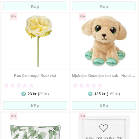
Ros Cremegul Roskvist
Mjukdjur Gosedjur Leksak - Hund Labrador
(
)
(
)
23 kr
29 kr
135 kr
169 kr