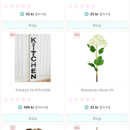
(
)
(
)
55 kr
69 kr
23 kr
29 kr
Träskylt Vit KITCHEN
Blomkvist Olvon Vit
(
)
(
)
499 kr
599 kr
23 kr
29 kr