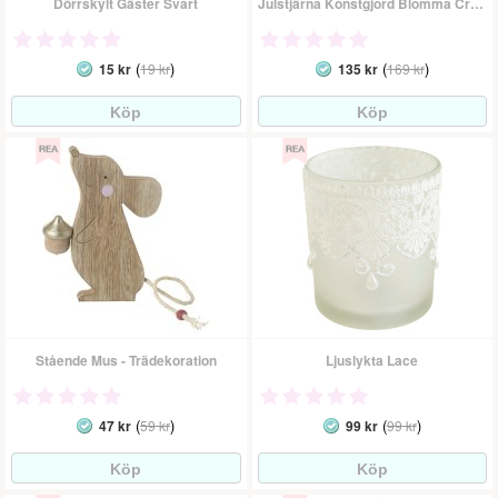
Dörrskylt Gäster Svart
Julstjärna Konstgjord Blomma Cremevit
(
)
(
)
15 kr
19 kr
135 kr
169 kr
Stående Mus - Trädekoration
Ljuslykta Lace
(
)
(
)
47 kr
59 kr
99 kr
99 kr