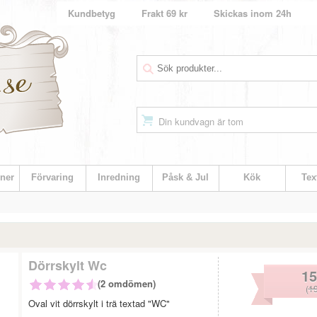
Kundbetyg
Frakt 69 kr
Skickas inom 24h
Din kundvagn är tom
ner
Förvaring
Inredning
Påsk & Jul
Kök
Text
Dörrskylt Wc
15
(2 omdömen)
(
19
Oval vit dörrskylt i trä textad "WC"