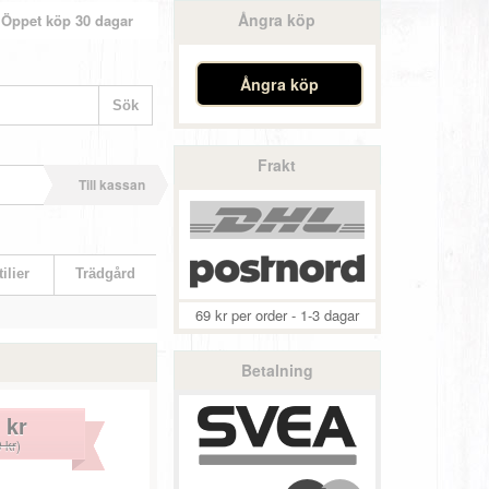
Ångra köp
Öppet köp 30 dagar
Ångra köp
Frakt
Till kassan
ilier
Trädgård
69 kr per order - 1-3 dagar
Betalning
 kr
 kr
)