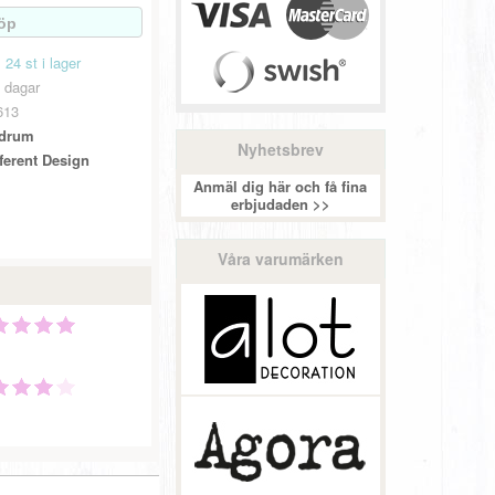
24 st i lager
 dagar
613
drum
Nyhetsbrev
fferent Design
Anmäl dig här och få fina
erbjudaden >>
Våra varumärken