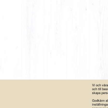
Vi och vår
och till b
skapa perso
Godkänn all
inställning