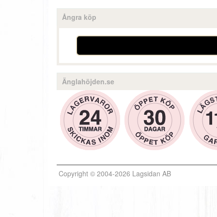
Ångra köp
Änglahöjden.se
Copyright © 2004-2026 Lagsidan AB