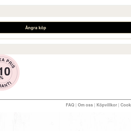
Ångra köp
FAQ
|
Om oss
|
Köpvillkor
|
Cook