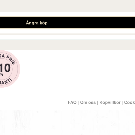
Ångra köp
FAQ
|
Om oss
|
Köpvillkor
|
Cook