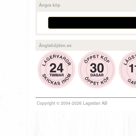
Ångra köp
Änglahöjden.se
Copyright © 2004-2026 Lagsidan AB