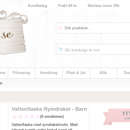
Kundbetyg
Frakt 69 kr
Skickas inom 24h
Din kundvagn är tom
ner
Förvaring
Inredning
Påsk & Jul
Kök
Text
rn
Vattenflaska Rymdraket - Barn
11
(0 omdömen)
(
13
Vattenflaska med rymdraketmotiv. Med
inbyggt sugrör under locket samt ett