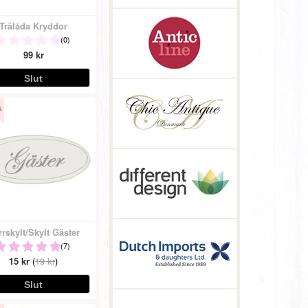
Trälåda Kryddor
(0)
99 kr
rskylt/Skylt Gäster
(7)
15 kr
(
19 kr
)