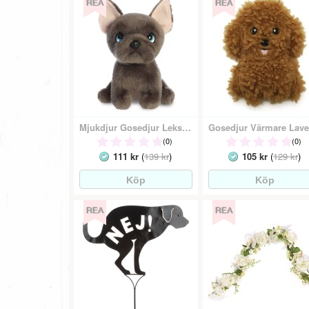
Mjukdjur Gosedjur Leksak - Fransk Bulldog Hund
(0)
(0)
111 kr
(
139 kr
)
105 kr
(
129 kr
)