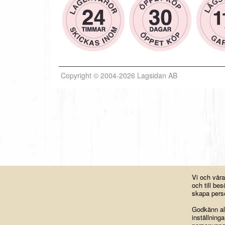
Copyright © 2004-2026 Lagsidan AB
Vi och vår
och till b
skapa perso
Godkänn all
inställning