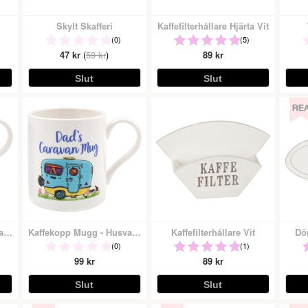
Skylt Skafferi
Kaffefilterhållare Hjärta Vit
(0)
(5)
47 kr
(
59 kr
)
89 kr
Kaffekopp Mugg - Husvagn Mamma
Kaffekopp Mugg - Husvagn Pappa
Kaffefilterhållare Vit
Dör
(0)
(1)
99 kr
89 kr