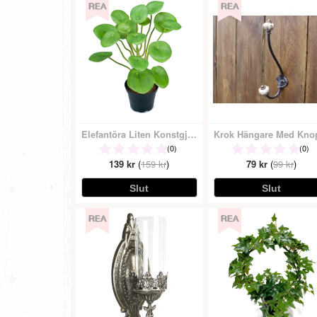
Elefantöra Liten Konstgjord Grön Växt
(0)
(0)
139 kr
(
159 kr
)
79 kr
(
99 kr
)