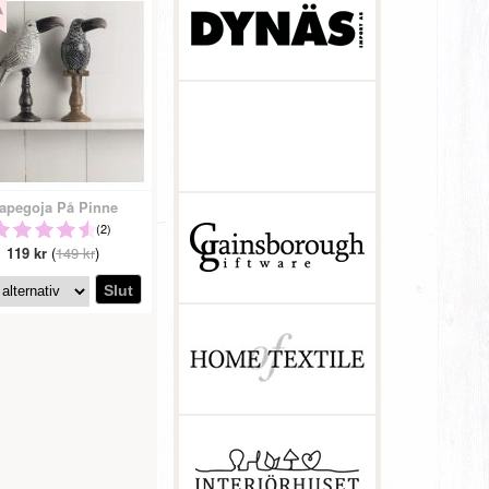
apegoja På Pinne
(2)
119 kr
(
149 kr
)