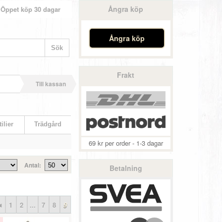
Ångra köp
Öppet köp 30 dagar
Ångra köp
Frakt
Till kassan
ilier
Trädgård
69 kr per order - 1-3 dagar
Antal:
Betalning
◄
1
2
...
7
8
9