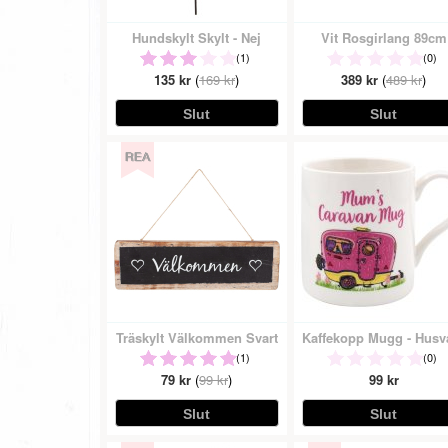
Hundskylt Skylt - Nej
Vit Rosgirlang 89cm
(1)
(0)
135 kr
(
169 kr
)
389 kr
(
489 kr
)
Träskylt Välkommen Svart
(1)
(0)
79 kr
(
99 kr
)
99 kr