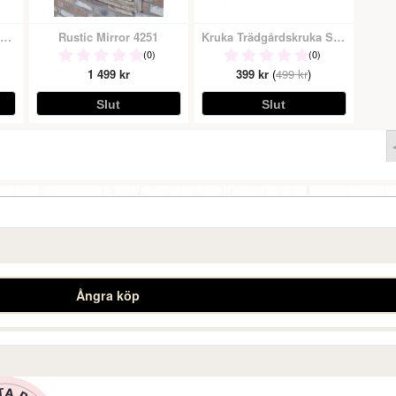
urgröna Konstgjord Växt Grön På Båge
Rustic Mirror 4251
Kruka Trädgårdskruka Stubbe - Mellan
(0)
(0)
1 499 kr
399 kr
(
499 kr
)
Ångra köp