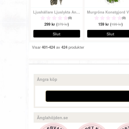
Ljushållare Ljuslykta Antiksilver Vägg
M
(0)
(0)
299 kr
(
379 kr
)
159 kr
(
199 kr
)
Visar
401-424
av
424
produkter
Ångra köp
Änglahöjden.se