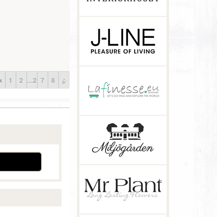
◄
1
2
...2
7
8
9