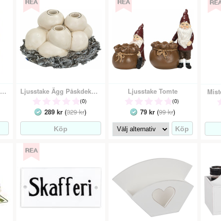
Gosedjur Värmare Lavendel
Ljusstake Ägg Påskdekoration
Ljusstake Tomte
Mist
(0)
(0)
289 kr
(
329 kr
)
79 kr
(
99 kr
)