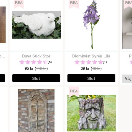
Krok Hängare Med Knoppar Cremevit
Duva Stick Stor
Blomkvist Syrén Lila
P
(5)
(1)
95 kr
(
119 kr
)
39 kr
(
49 kr
)