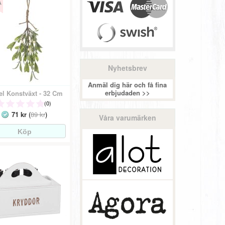
Nyhetsbrev
Anmäl dig här och få fina
erbjudaden >>
el Konstväxt - 32 Cm
(0)
71 kr
(
89 kr
)
Våra varumärken