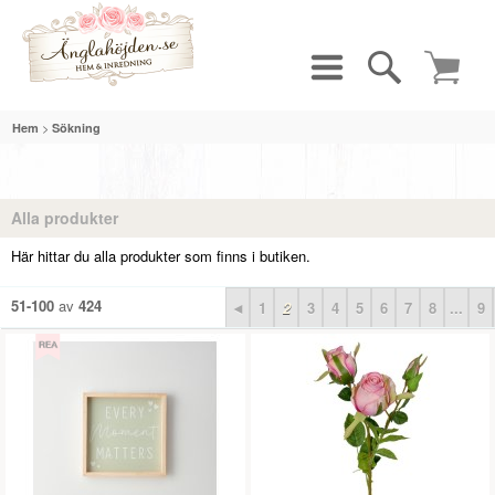
>
Hem
Sökning
Alla produkter
Här hittar du alla produkter som finns i butiken.
51-100
av
424
◄
1
2
3
4
5
6
7
8
...
9