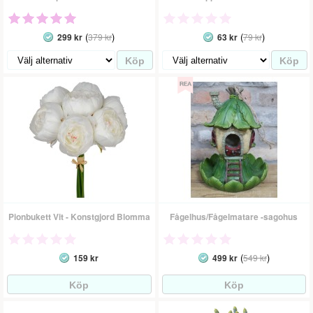
(
)
(
)
299 kr
379 kr
63 kr
79 kr
Pionbukett Vit - Konstgjord Blomma
Fågelhus/Fågelmatare -sagohus
(
)
159 kr
499 kr
549 kr