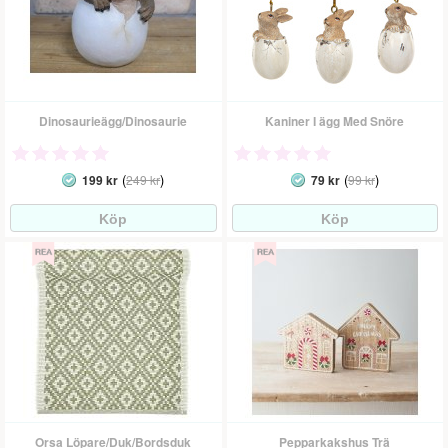
Dinosaurieägg/Dinosaurie
Kaniner I ägg Med Snöre
(
)
(
)
199 kr
249 kr
79 kr
99 kr
Orsa Löpare/Duk/Bordsduk
Pepparkakshus Trä