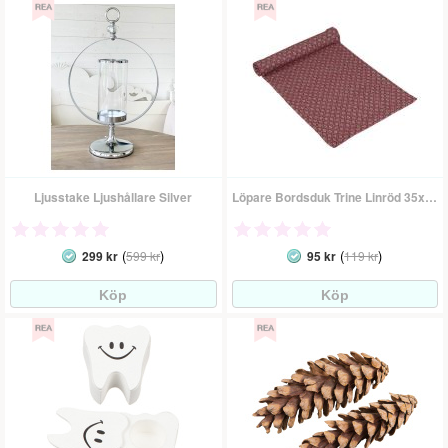
Ljusstake Ljushållare Silver
Löpare Bordsduk Trine Linröd 35x140 Cm
(
)
(
)
299 kr
599 kr
95 kr
119 kr