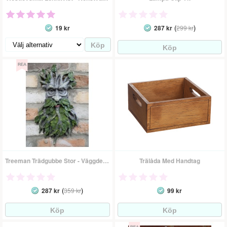
(
)
19 kr
287 kr
299 kr
Treeman Trädgubbe Stor - Väggdekoration
Trälåda Med Handtag
(
)
287 kr
359 kr
99 kr