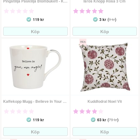
Pingstlilja Påsklilja Blombukett - Konstväxt
Isros Knopp Rosa 3 Cm
(
)
119 kr
3 kr
9 kr
Kaffekopp Mugg - Believe In Your Own Magic
Kuddfodral Noel Vit
(
)
119 kr
63 kr
79 kr