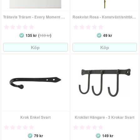
Trätavla Träram - Every Moment Matters
Roskvist Rosa - Konstväxt/snittblomma
(
)
135 kr
169 kr
49 kr
Krok Enkel Svart
Kroklist Hängare - 3 Krokar Svart
79 kr
149 kr