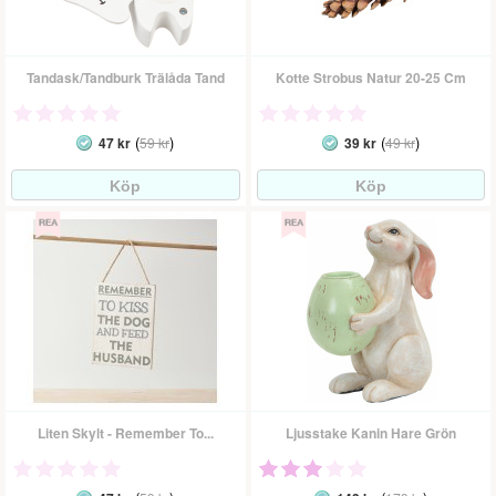
Tandask/Tandburk Trälåda Tand
Kotte Strobus Natur 20-25 Cm
(
)
(
)
47 kr
59 kr
39 kr
49 kr
Liten Skylt - Remember To...
Ljusstake Kanin Hare Grön