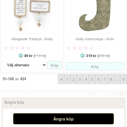
Hängande Träskylt - Baby
Holly Julstrumpa - Grön
(
)
(
)
89 kr
119 kr
319 kr
399 kr
51-100
av
424
◄
1
2
3
4
5
6
7
8
...
9
Ångra köp
Ångra köp