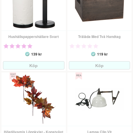
Hushållspappershållare Svart
Trälåda Med Två Handtag
139 kr
119 kr
Höstlövsmix Lönnkvist - Konstväxt
Lampa Clip Vit