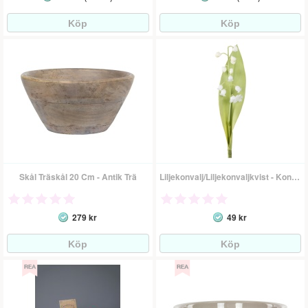
Skål Träskål 20 Cm - Antik Trä
Liljekonvalj/Liljekonvaljkvist - Konstgjord Blomma
279 kr
49 kr