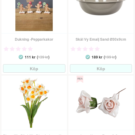
Dukning -Pepparkakor
Skål Vy Emalj Sand Ø30x9cm
(
)
(
)
111 kr
139 kr
189 kr
199 kr