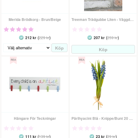
Merida Brödkorg - Brun/Beige
Treeman Trädgubbe Liten - Väggdekoration
(
)
(
)
212 kr
229 kr
207 kr
259 kr
Hängare För Teckningar
Pärlhyacint Blå - Knippe/Bunt 20 Cm
(
)
(
)
111 kr
139 kr
23 kr
29 kr