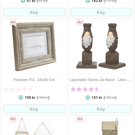
(
)
(
)
47 kr
59 kr
143 kr
179 kr
Fotoram Trä - 23x28 Cm
Ljusstake Tomte Jul Natur - Liten 20 Cm
(
)
(
)
159 kr
199 kr
151 kr
189 kr