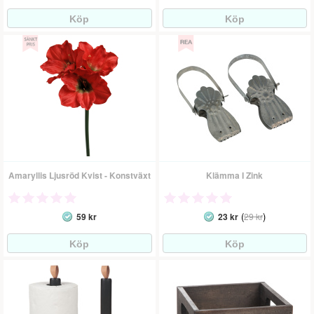
Amaryllis Ljusröd Kvist - Konstväxt
Klämma I Zink
(
)
59 kr
23 kr
29 kr