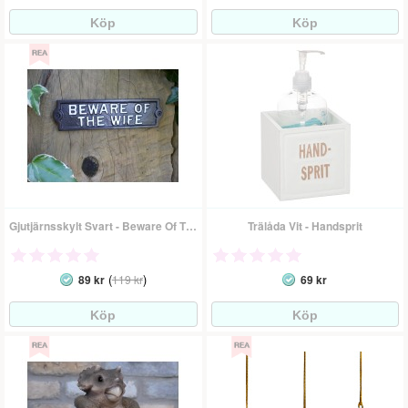
Gjutjärnsskylt Svart - Beware Of The Wife
Trälåda Vit - Handsprit
(
)
89 kr
119 kr
69 kr