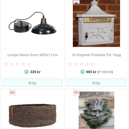
Lampa Nemo Svart Ø20x11cm
Vit Engelsk Postlåda För Vägg
(
)
329 kr
965 kr
1 049 kr