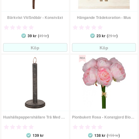
Bärkvist Vit/Snöbär - Konstväxt
Hängande Trädekoration - Mus
(
)
(
)
39 kr
49 kr
23 kr
29 kr
Hushållspappershållare Trä Med Skinnknopp
Pionbukett Rosa - Konstgjord Blomma
(
)
139 kr
138 kr
159 kr