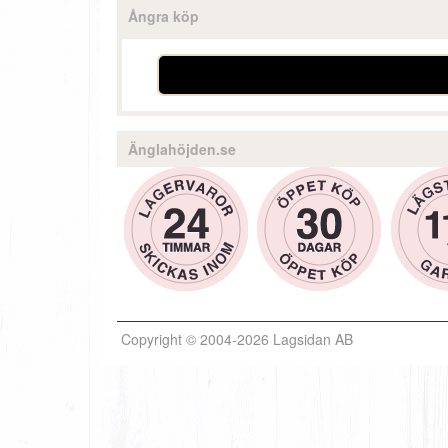
Ångra köp
Änglahöjden.se
Copyright © 2004-2026 Lagsidan AB