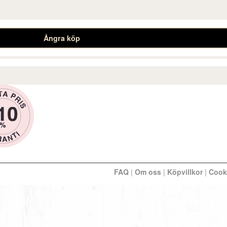
Ångra köp
FAQ
|
Om oss
|
Köpvillkor
|
Cook