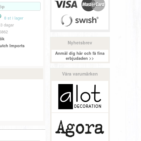
8 st i lager
-3 dagar
5862
ök
Nyhetsbrev
utch Imports
Anmäl dig här och få fina
erbjudaden >>
Våra varumärken