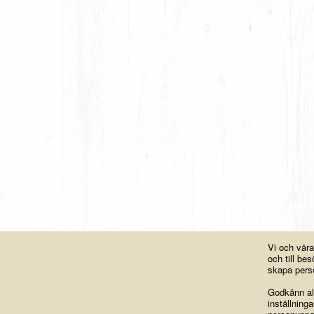
Vi och vår
och till b
skapa perso
Godkänn all
inställning