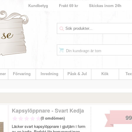
Kundbetyg
Frakt 69 kr
Skickas inom 24h
Din kundvagn är tom
ner
Förvaring
Inredning
Påsk & Jul
Kök
Text
Kapsylöppnare - Svart Kedja
99
(0 omdömen)
Läcker svart kapsylöppnare i gjutjärn i form
av en kedja. Perfekt för herrummet/man