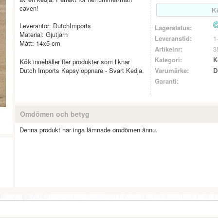
caven!
Leverantör: DutchImports
Lagerstatus:
Material: Gjutjärn
Leveranstid:
1
Mått: 14x5 cm
Artikelnr:
3
Kategori:
K
Kök
innehåller fler produkter som liknar
Dutch Imports Kapsylöppnare - Svart Kedja.
Varumärke:
D
Garanti:
Omdömen och betyg
Denna produkt har inga lämnade omdömen ännu.