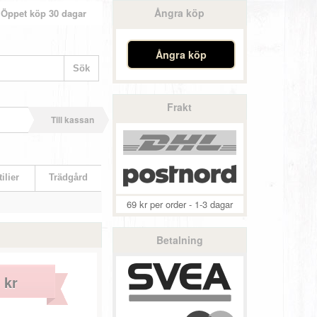
Ångra köp
Öppet köp 30 dagar
Ångra köp
Frakt
Till kassan
ilier
Trädgård
69 kr per order - 1-3 dagar
Betalning
 kr