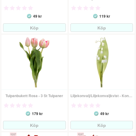
49 kr
119 kr
Tulpanbukett Rosa - 3 St Tulpaner
Liljekonvalj/Liljekonvaljkvist - Konstgjord Blomma
179 kr
49 kr