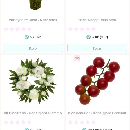
Pärlhyacint Rosa - Konstväxt
Isros Knopp Rosa 5cm
(
)
279 kr
5 kr
9 kr
Vit Pionkrans - Konstgjord Blomma
Kvisttomater - Konstgjord Grönsak
(
)
159 kr