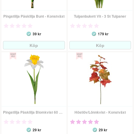
Pingstlilja Påsklilja Bunt - Konstväxt
Tulpanbukett Vit - 3 St Tulpaner
39 kr
179 kr
Pingstlilja Påsklilja Blomkvist 60 Cm - Konstväxt
Höstlöv/Lönnkvist - Konstväxt
29 kr
29 kr