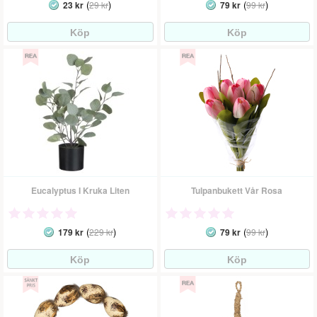
(
)
(
)
23 kr
29 kr
79 kr
99 kr
Eucalyptus I Kruka Liten
Tulpanbukett Vår Rosa
(
)
(
)
179 kr
229 kr
79 kr
99 kr