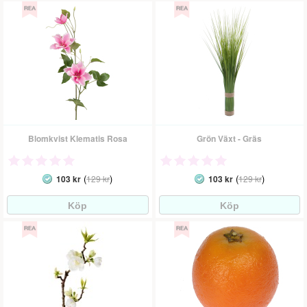
Blomkvist Klematis Rosa
Grön Växt - Gräs
(
)
(
)
103 kr
129 kr
103 kr
129 kr