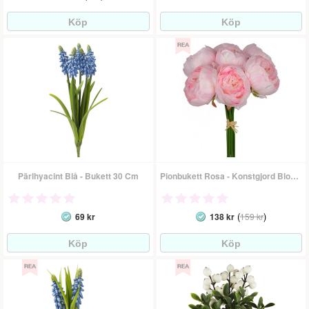
Pärlhyacint Blå - Bukett 30 Cm
Pionbukett Rosa - Konstgjord Blomma
(
)
69 kr
138 kr
159 kr