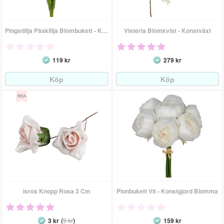
Pingstlilja Påsklilja Blombukett - Konstväxt
Visteria Blomkvist - Konstväxt
119 kr
279 kr
Isros Knopp Rosa 3 Cm
Pionbukett Vit - Konstgjord Blomma
(
)
3 kr
9 kr
159 kr