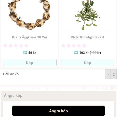
Krans Äggkrans 20 Cm
Mistel Konstgjord Växt
(
)
59 kr
103 kr
129 kr
1-50
av
75
1
2
Ångra köp
Ångra köp