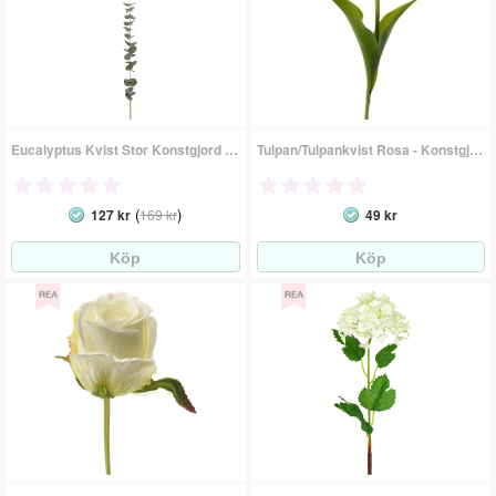
Eucalyptus Kvist Stor Konstgjord Växt
Tulpan/Tulpankvist Rosa - Konstgjord Blomma
(
)
127 kr
169 kr
49 kr