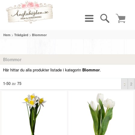
>
>
Hem
Trädgård
Blommor
Blommor
Här hittar du alla produkter listade i kategorin
Blommor
.
1-50
av
75
1
2