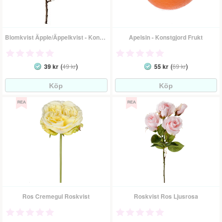
Blomkvist Äpple/Äppelkvist - Konstgjord Blomma
Apelsin - Konstgjord Frukt
(
)
(
)
39 kr
49 kr
55 kr
69 kr
Ros Cremegul Roskvist
Roskvist Ros Ljusrosa