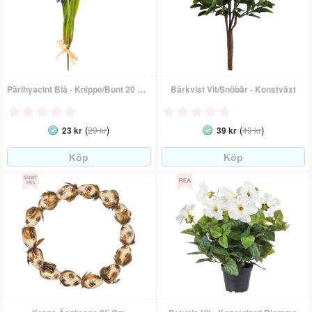
Pärlhyacint Blå - Knippe/Bunt 20 Cm
Bärkvist Vit/Snöbär - Konstväxt
(
)
(
)
23 kr
29 kr
39 kr
49 kr