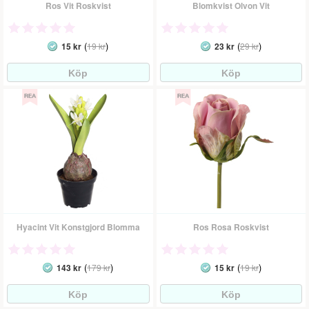
Ros Vit Roskvist
Blomkvist Olvon Vit
(
)
(
)
15 kr
19 kr
23 kr
29 kr
Hyacint Vit Konstgjord Blomma
Ros Rosa Roskvist
(
)
(
)
143 kr
179 kr
15 kr
19 kr