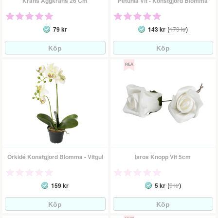
Krans Äggkrans 26 Cm
Petunia Vit - Konstgjord Blomma
(
)
79 kr
143 kr
179 kr
Orkidé Konstgjord Blomma - Vitgul
Isros Knopp Vit 5cm
(
)
159 kr
5 kr
9 kr