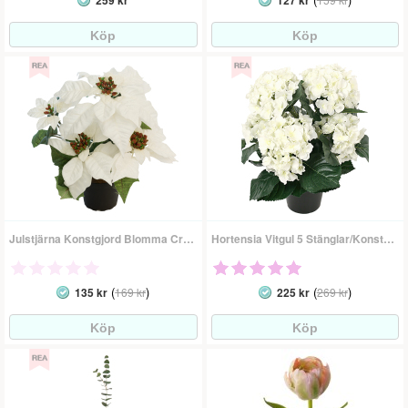
259 kr
127 kr
Julstjärna Konstgjord Blomma Cremevit
Hortensia Vitgul 5 Stänglar/Konstgjord Blomma
(
)
(
)
135 kr
169 kr
225 kr
269 kr