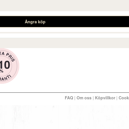
Ångra köp
FAQ
|
Om oss
|
Köpvillkor
|
Cook