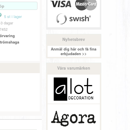
5 st i lager
-3 dagar
7452
örvaring
Nyhetsbrev
trömshaga
Anmäl dig här och få fina
erbjudaden >>
Våra varumärken