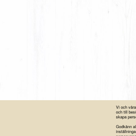
Vi och vår
och till b
skapa perso
Godkänn all
inställning