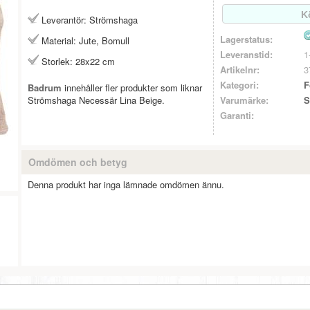
Leverantör: Strömshaga
Lagerstatus:
Material: Jute, Bomull
Leveranstid:
1
Storlek: 28x22 cm
Artikelnr:
3
Kategori:
F
Badrum
innehåller fler produkter som liknar
Strömshaga Necessär Lina Beige.
Varumärke:
S
Garanti:
Omdömen och betyg
Denna produkt har inga lämnade omdömen ännu.