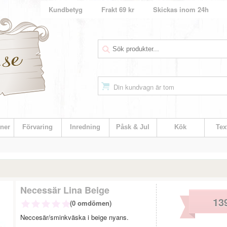
Kundbetyg
Frakt 69 kr
Skickas inom 24h
Din kundvagn är tom
ner
Förvaring
Inredning
Påsk & Jul
Kök
Text
Necessär Lina Beige
13
(0 omdömen)
Neccesär/sminkväska i beige nyans.