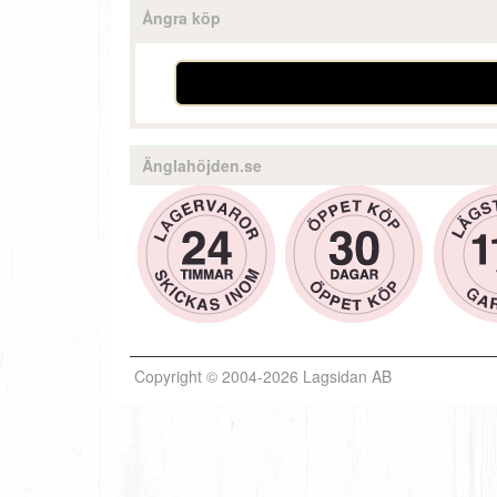
Ångra köp
Änglahöjden.se
Copyright © 2004-2026 Lagsidan AB