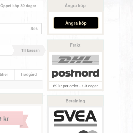
Ångra köp
Öppet köp 30 dagar
Ångra köp
Frakt
Till kassan
ilier
Trädgård
69 kr per order - 1-3 dagar
Betalning
9 kr