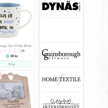
ekopp Out Of My Mind
(0)
69 kr