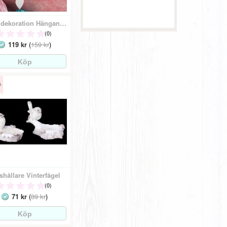
Fågeldekoration Hängande
(0)
119 kr
(
159 kr
)
shållare Vinterfågel
(0)
71 kr
(
89 kr
)