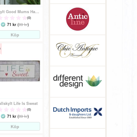
Träskylt Good Mums Happy Children
(0)
71 kr
(
89 kr
)
llskylt Life Is Sweat
(0)
71 kr
(
89 kr
)