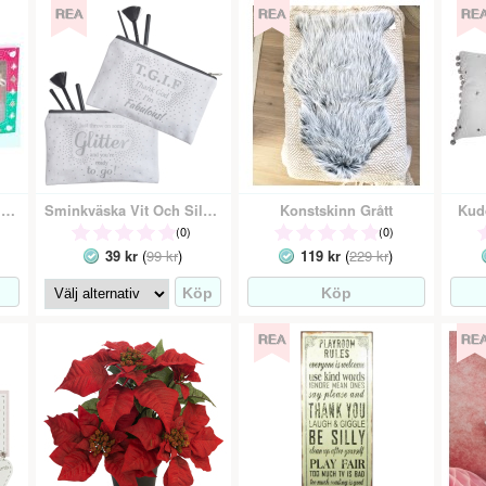
Älva Miniatyr Jul - Dörr Och Tvättlina
Sminkväska Vit Och Silver
Konstskinn Grått
Kud
(0)
(0)
39 kr
(
99 kr
)
119 kr
(
229 kr
)