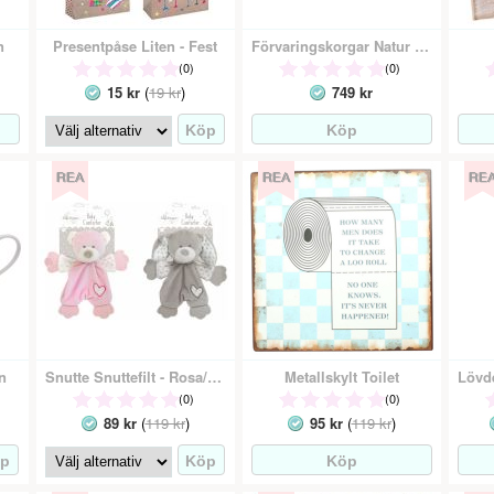
n
Presentpåse Liten - Fest
Förvaringskorgar Natur Ovala
(0)
(0)
15 kr
(
19 kr
)
749 kr
n
Snutte Snuttefilt - Rosa/Grå
Metallskylt Toilet
(0)
(0)
89 kr
(
119 kr
)
95 kr
(
119 kr
)