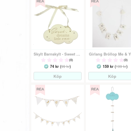
Skylt Barnskylt - Sweet Dreams
Girlang Bröllop Me & 
(0)
(0)
74 kr
(
99 kr
)
159 kr
(
199 kr
)