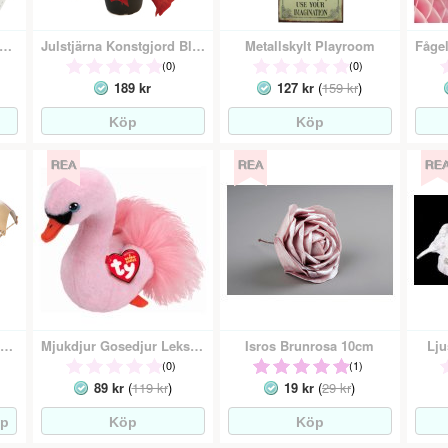
setavla Födelseskylt Minnestavla - Flicka
Julstjärna Konstgjord Blomma Röd
Metallskylt Playroom
(0)
(0)
189 kr
127 kr
(
159 kr
)
ldekoration Julpynt Julgransdekoration - Fallskärm
Mjukdjur Gosedjur Leksak Rosa Svan
Isros Brunrosa 10cm
Lju
(0)
(1)
89 kr
(
119 kr
)
19 kr
(
29 kr
)