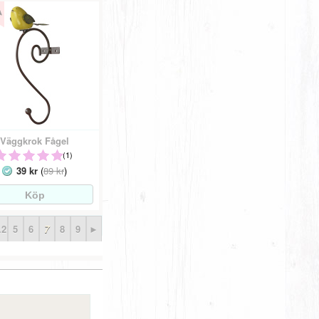
Väggkrok Fågel
(1)
39 kr
(
89 kr
)
.2
5
6
7
8
9
►