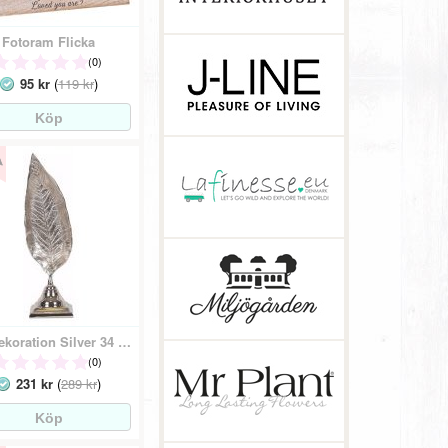
Fotoram Flicka
(0)
95 kr
(
119 kr
)
Lövdekoration Silver 34 Cm
(0)
231 kr
(
289 kr
)