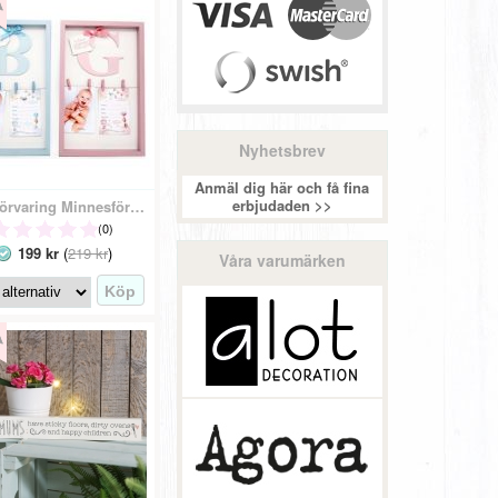
Nyhetsbrev
Anmäl dig här och få fina
erbjudaden >>
Fotoförvaring Minnesförvaring Födelsetavla - Pojke/Flicka
(0)
199 kr
(
219 kr
)
Våra varumärken