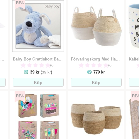
Barnstrumpa Nalle - Nyfödd
Baby Boy Grattiskort Baby Pojke
Förvaringskorg Med Handtag
Kaff
(0)
(0)
39 kr
(
39 kr
)
779 kr