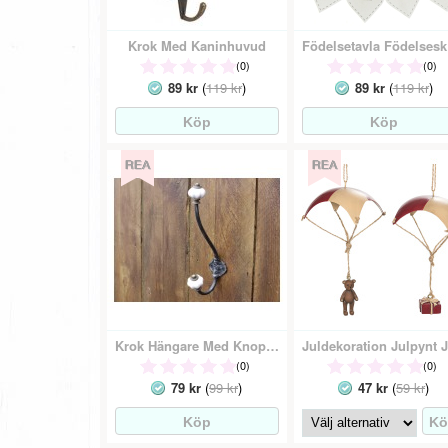
Krok Med Kaninhuvud
Födel
(0)
(0)
89 kr
(
119 kr
)
89 kr
(
119 kr
)
Krok Hängare Med Knoppar Vit
Ju
(0)
(0)
79 kr
(
99 kr
)
47 kr
(
59 kr
)