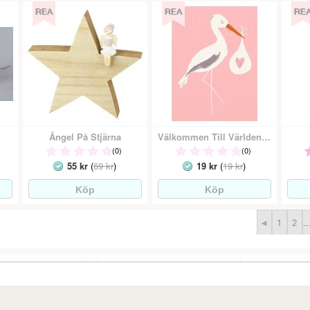
Ängel På Stjärna
Välkommen Till Världen Rosa Kort - Gratulationskort A6
(0)
(0)
55 kr
(
69 kr
)
19 kr
(
19 kr
)
◄
1
2
..