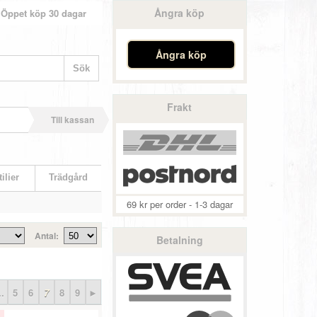
Ångra köp
Öppet köp 30 dagar
Ångra köp
Frakt
Till kassan
ilier
Trädgård
69 kr per order - 1-3 dagar
Antal:
Betalning
..
5
6
7
8
9
►