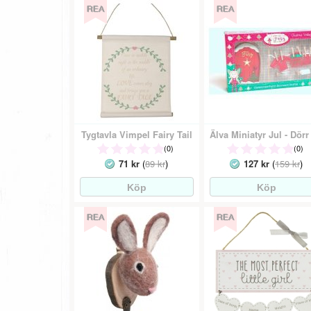
Tygtavla Vimpel Fairy Tail
(0)
(0)
71 kr
(
89 kr
)
127 kr
(
159 kr
)