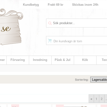
Kundbetyg
Frakt 69 kr
Skickas inom 24h
Din kundvagn är tom
ner
Förvaring
Inredning
Påsk & Jul
Kök
Text
Sortering:
◄
1
2
.