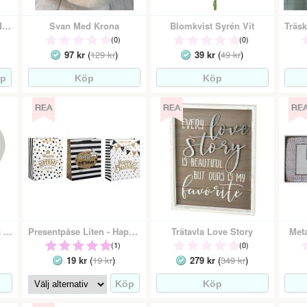
Fotoram/Fotohängare Moln Rosa/Bå
Svan Med Krona
Blomkvist Syrén Vit
(0)
(0)
97 kr
(
129 kr
)
39 kr
(
49 kr
)
Träskylt Hjärta Världens Bästa Farfar
Presentpåse Liten - Happy Birthday
Trätavla Love Story
Meta
(1)
(0)
19 kr
(
19 kr
)
279 kr
(
349 kr
)