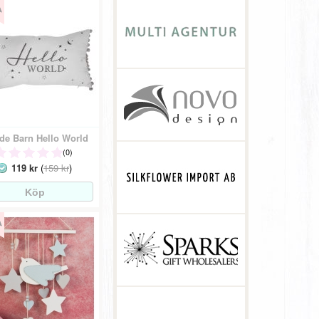
de Barn Hello World
(0)
119 kr
(
159 kr
)