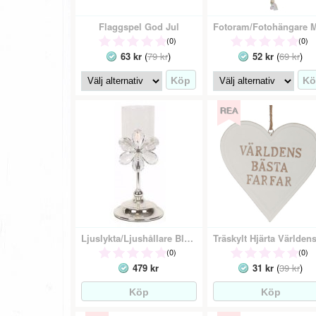
Flaggspel God Jul
(0)
(0)
63 kr
(
79 kr
)
52 kr
(
69 kr
)
Ljuslykta/Ljushållare Blomma Lyx
(0)
(0)
479 kr
31 kr
(
39 kr
)