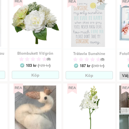
You
Blombukett Vit/grön
Trätavla Sunshine
(0)
(0)
103 kr
(
129 kr
)
187 kr
(
249 kr
)