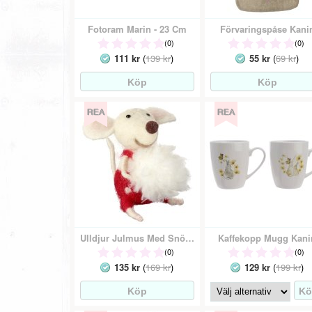
Fotoram Marin - 23 Cm
Förvaringspåse Kani
(0)
(0)
111 kr
(
139 kr
)
55 kr
(
69 kr
)
Ulldjur Julmus Med Snöboll
Kaffekopp Mugg Kani
(0)
(0)
135 kr
(
169 kr
)
129 kr
(
199 kr
)