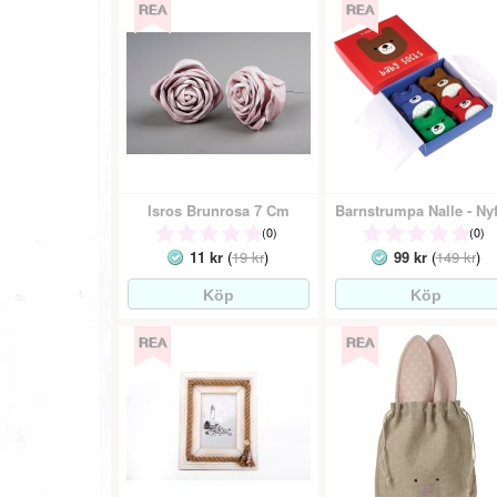
Isros Brunrosa 7 Cm
(0)
(0)
11 kr
(
19 kr
)
99 kr
(
149 kr
)